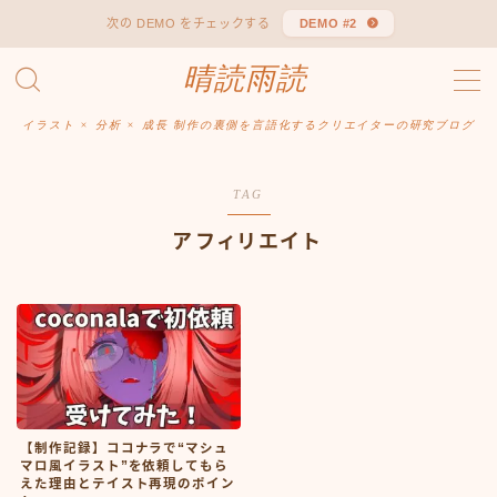
次の DEMO をチェックする
DEMO #2
晴読雨読
MENU
Sitemap
お問い合わせ
イラスト × 分析 × 成長 制作の裏側を言語化するクリエイターの研究ブログ
デモプリセット記事 #1
デモプリセット記事 #1
TAG
プライバシーポリシー
免責事項
アフィリエイト
【制作記録】ココナラで“マシュ
マロ風イラスト”を依頼してもら
えた理由とテイスト再現のポイン