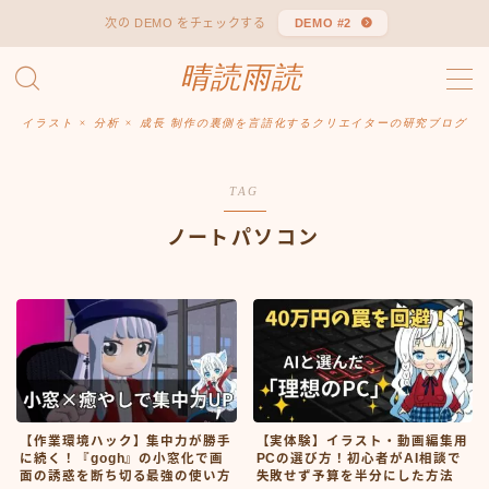
次の DEMO をチェックする
DEMO #2
晴読雨読
MENU
Sitemap
お問い合わせ
イラスト × 分析 × 成長 制作の裏側を言語化するクリエイターの研究ブログ
デモプリセット記事 #1
デモプリセット記事 #1
TAG
プライバシーポリシー
免責事項
ノートパソコン
【作業環境ハック】集中力が勝手
【実体験】イラスト・動画編集用
に続く！『gogh』の小窓化で画
PCの選び方！初心者がAI相談で
面の誘惑を断ち切る最強の使い方
失敗せず予算を半分にした方法