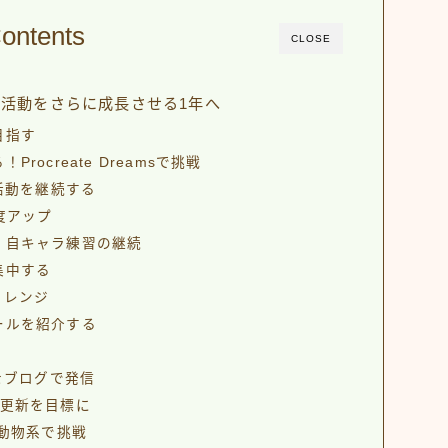
ontents
CLOSE
ト活動をさらに成長させる1年へ
目指す
ocreate Dreamsで挑戦
活動を継続する
度アップ
・自キャラ練習の継続
集中する
ャレンジ
ールを紹介する
い方をブログで発信
1更新を目標に
い動物系で挑戦