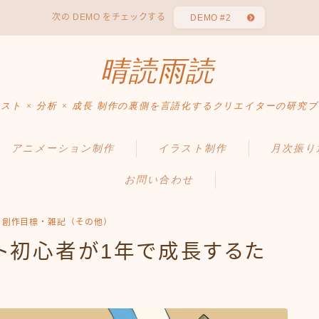
次の DEMO をチェックする
DEMO #2
晴読雨読
スト × 分析 × 成長 制作の裏側を言語化するクリエイターの研究
アニメーション制作
イラスト制作
月次振り
お問い合わせ
お問い合わせ
・創作目標・雑記（その他）
スト初心者が1年で成長するた
プライバシーポリシー
免責事項
Sitemap