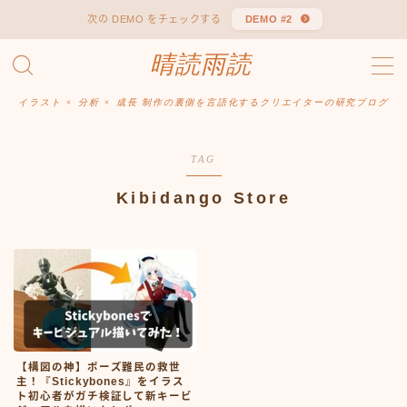
次の DEMO をチェックする
DEMO #2
晴読雨読
MENU
Sitemap
お問い合わせ
イラスト × 分析 × 成長 制作の裏側を言語化するクリエイターの研究ブログ
デモプリセット記事 #1
デモプリセット記事 #1
TAG
プライバシーポリシー
免責事項
Kibidango Store
【構図の神】ポーズ難民の救世
主！『Stickybones』をイラス
ト初心者がガチ検証して新キービ