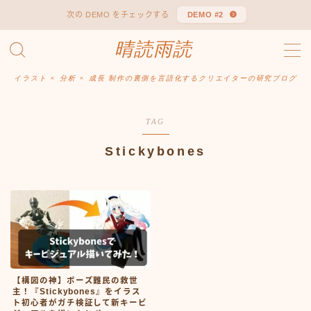
次の DEMO をチェックする
DEMO #2
晴読雨読
MENU
Sitemap
お問い合わせ
イラスト × 分析 × 成長 制作の裏側を言語化するクリエイターの研究ブログ
デモプリセット記事 #1
デモプリセット記事 #1
TAG
プライバシーポリシー
免責事項
Stickybones
【構図の神】ポーズ難民の救世
主！『Stickybones』をイラス
ト初心者がガチ検証して新キービ