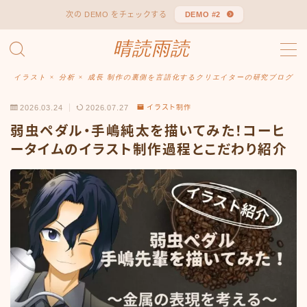
次の DEMO をチェックする
DEMO #2
晴読雨読
MENU
Sitemap
お問い合わせ
イラスト × 分析 × 成長 制作の裏側を言語化するクリエイターの研究ブログ
デモプリセット記事 #1
2026.03.24
2026.07.27
イラスト制作
デモプリセット記事 #1
プライバシーポリシー
弱虫ペダル・手嶋純太を描いてみた！コーヒ
免責事項
ータイムのイラスト制作過程とこだわり紹介