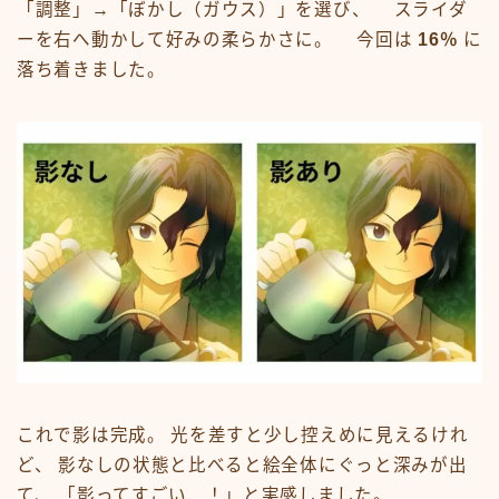
「調整」→「ぼかし（ガウス）」を選び、 スライダ
ーを右へ動かして好みの柔らかさに。 今回は
16％
に
落ち着きました。
これで影は完成。 光を差すと少し控えめに見えるけれ
ど、 影なしの状態と比べると絵全体にぐっと深みが出
て、 「影ってすごい…！」と実感しました。