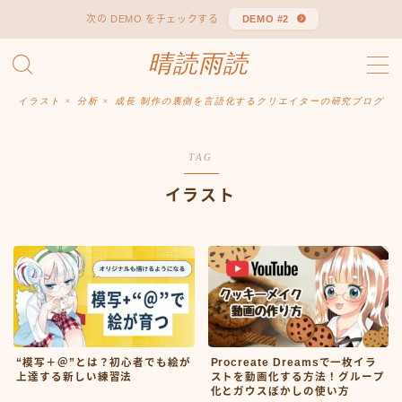
次の DEMO をチェックする
DEMO #2
晴読雨読
MENU
Sitemap
お問い合わせ
イラスト × 分析 × 成長 制作の裏側を言語化するクリエイターの研究ブログ
デモプリセット記事 #1
デモプリセット記事 #1
TAG
プライバシーポリシー
免責事項
イラスト
“模写＋＠”とは？初心者でも絵が
Procreate Dreamsで一枚イラ
上達する新しい練習法
ストを動画化する方法！グループ
化とガウスぼかしの使い方