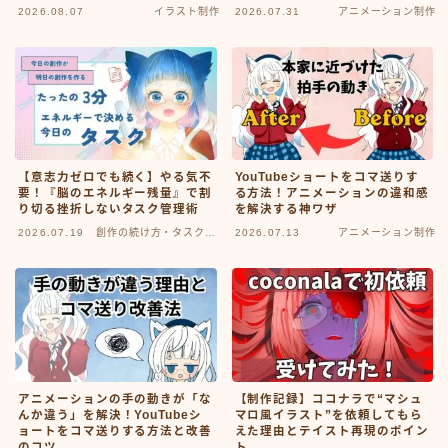
2026.08.07
イラスト制作
2026.07.31
アニメーション制作
【意志力ゼロでも続く】やる気不
YouTubeショートをコマ送りす
要！『脳のエネルギー残量』で割
る方法！アニメーションの違和感
り切る挫折しないタスク管理術
を解決する神ワザ
2026.07.19
創作の続け方・タスク管
2026.07.13
アニメーション制作
理
アニメーションの手の動きが「な
【制作記録】ココナラで“マシュ
んか違う」を解決！YouTubeシ
マロ風イラスト”を依頼してもら
ョートをコマ送りする方法と改善
えた理由とテイスト再現のポイン
のコツ
ト