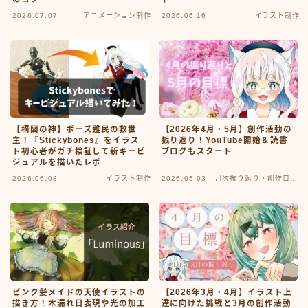
2026.07.07
アニメーション制作
2026.06.16
イラスト制作
【構図の神】ポーズ難民の救世
【2026年4月・5月】創作活動の
主！『Stickybones』をイラス
振り返り！YouTube開始＆読書
ト初心者がガチ検証して新キービ
ブログもスタート
ジュアルを描いたレポ
2026.06.08
イラスト制作
2026.05.03
月次振り返り・創作目
標・雑記（その他）
ピンク髪メイドの天使イラストの
【2026年3月・4月】イラスト上
描き方！木漏れ日表現や光の加工
達に向けた挑戦と3月の創作活動